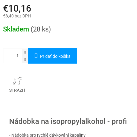
€10,16
€8,40 bez DPH
Jednotková
cena:
Skladem
(28 ks)
Pridať do košíka
STRÁŽIŤ
Nádobka na isopropylalkohol - profi
- Nádobka pro rychlé dávkování kapaliny