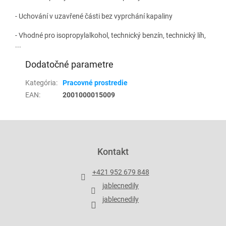
- Uchování v uzavřené části bez vyprchání kapaliny
- Vhodné pro isopropylalkohol, technický benzín, technický líh,
...
Dodatočné parametre
Kategória
:
Pracovné prostredie
EAN
:
2001000015009
Z
á
p
Kontakt
ä
t
+421 952 679 848
i
jablecnedily
e
jablecnedily