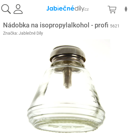
Prejsť
NÁKU
na
obsah
KOŠÍK
Nádobka na isopropylalkohol - profi
5621
Značka:
Jablečné Díly