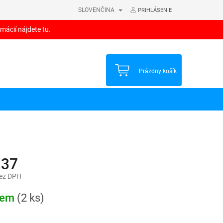
SLOVENČINA
PRIHLÁSENIE
mácií nájdete tu.
NÁKUPNÝ
Prázdny košík
KOŠÍK
,37
bez DPH
ová
dem
(2 ks)