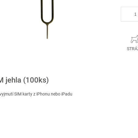
STRÁ
M jehla (100ks)
 vyjmutí SIM karty z iPhonu nebo iPadu