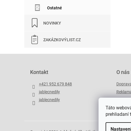
Ostatné
NOVINKY
ZAKÁZKOVÝLIST.CZ
Z
á
p
Kontakt
O nás
ä
t
+421 952 679 848
Doprav
i
jablecnedily
Reklamá
e
jablecnedily
Zakázko
Táto webová
prehliadaní 
Nastaven